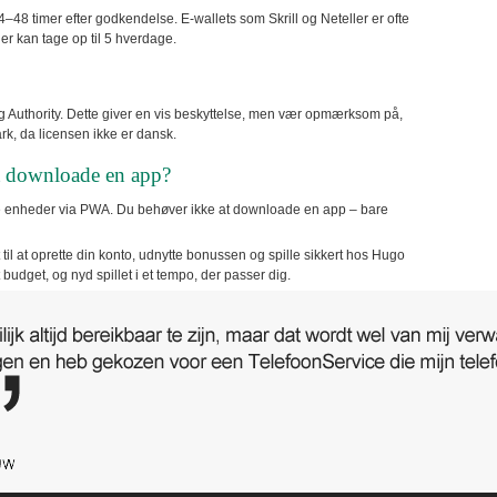
48 timer efter godkendelse. E-wallets som Skrill og Neteller er ofte
er kan tage op til 5 hverdage.
g Authority. Dette giver en vis beskyttelse, men vær opmærksom på,
rk, da licensen ikke er dansk.
at downloade en app?
le enheder via PWA. Du behøver ikke at downloade en app – bare
il at oprette din konto, udnytte bonussen og spille sikkert hos Hugo
t budget, og nyd spillet i et tempo, der passer dig.