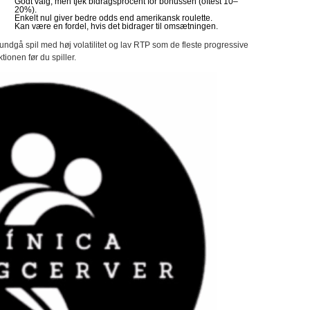
Godt valg, men tjek bidragsprocent for bonussen (oftest 10–
20%).
Enkelt nul giver bedre odds end amerikansk roulette.
Kan være en fordel, hvis det bidrager til omsætningen.
undgå spil med høj volatilitet og lav RTP som de fleste progressive
ktionen før du spiller.