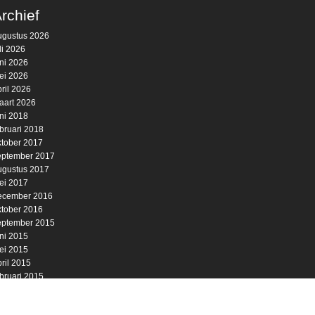
rchief
ugustus 2026
li 2026
uni 2026
ei 2026
ril 2026
aart 2026
uni 2018
ebruari 2018
ktober 2017
eptember 2017
ugustus 2017
ei 2017
ecember 2016
ktober 2016
eptember 2015
uni 2015
ei 2015
ril 2015
ebruari 2015
anuari 2015
eptember 2011