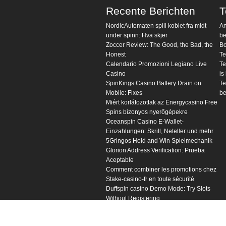
Recente Berichten
T
NordicAutomaten spill koblet fra midt
An
under spinn: Hva skjer
be
Zoccer Review: The Good, the Bad, the
Bo
Honest
Te
Calendario Promozioni Legiano Live
Te
Casino
is
SpinKings Casino Battery Drain on
Te
Mobile: Fixes
be
Miért korlátozottak az Energycasino Free
Spins bizonyos nyerőgépekre
Oceanspin Casino E-Wallet-
Einzahlungen: Skrill, Neteller und mehr
5Gringos Hold and Win Spielmechanik
Glorion Address Verification: Prueba
Aceptable
Comment combiner les promotions chez
Stake-casino-fr en toute sécurité
Duffspin casino Demo Mode: Try Slots
Without Registering
Get 2 Relieve Scandium + 1.000
Gigacycle Along Mark Up — Germany