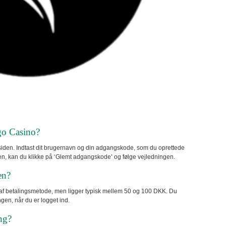
go Casino?
orsiden. Indtast dit brugernavn og din adgangskode, som du oprettede
en, kan du klikke på ‘Glemt adgangskode’ og følge vejledningen.
en?
af betalingsmetode, men ligger typisk mellem 50 og 100 DKK. Du
en, når du er logget ind.
ng?