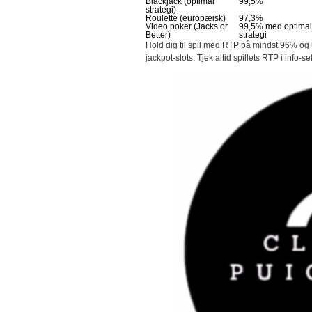
Blackjack (optimal
99,5%
strategi)
Roulette (europæisk)
97,3%
Video poker (Jacks or
99,5% med optimal
Better)
strategi
Hold dig til spil med RTP på mindst 96% og 
jackpot-slots. Tjek altid spillets RTP i info-se