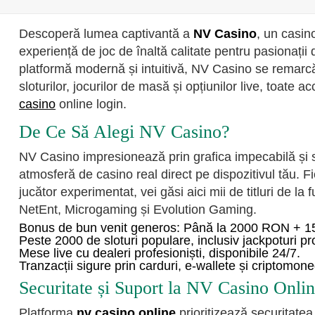
Descoperă lumea captivantă a
NV Casino
, un casin
experiență de joc de înaltă calitate pentru pasionați
platformă modernă și intuitivă, NV Casino se remarcă
sloturilor, jocurilor de masă și opțiunilor live, toate a
casino
online login.
De Ce Să Alegi NV Casino?
NV Casino impresionează prin grafica impecabilă și s
atmosferă de casino real direct pe dispozitivul tău. F
jucător experimentat, vei găsi aici mii de titluri de la
NetEnt, Microgaming și Evolution Gaming.
Bonus de bun venit generos: Până la 2000 RON + 15
Peste 2000 de sloturi populare, inclusiv jackpoturi pr
Mese live cu dealeri profesioniști, disponibile 24/7.
Tranzacții sigure prin carduri, e-wallete și criptomon
Securitate și Suport la NV Casino Onli
Platforma
nv casino online
prioritizează securitatea