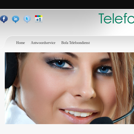
Home
Antwoordservice
Bofa Telefoondienst