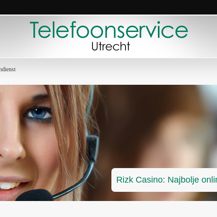
ndienst
Rizk Casino: Najbolje onli