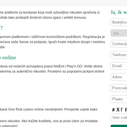
Ja, ik 
ne platformi za kockanje koja nudi uzbudljivo iskustvo igračima iz
ete lako pristupiti širokom izboru igara i velikih bonusa.
o?
igurnom platformom i odličnom korisničkom podrškom. Registracija je
ava vaše šanse za pobjedu. Igrači hvale intuitivni dizajn i mobilnu
dje.
o online
otova od vodećih provajdera poput NetEnt i Play’n GO. Volite stolne
dealerima za autentično iskustvo. Posebno su popularni jackpot slotovi
back čine Rizk casino online neodoljivim. Provjerite uvjete kako
 iskustvo. Ako tražite kvalitetu, ovo je pravi izbor za hrvatske
e adrenalin!