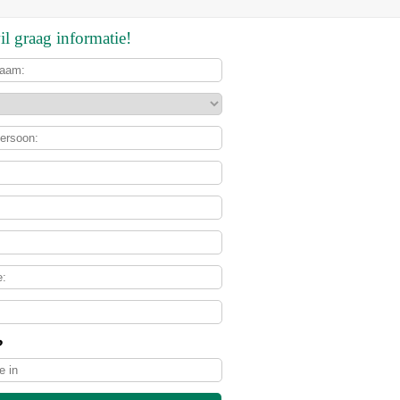
wil graag informatie!