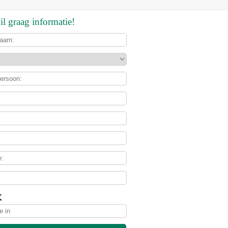
wil graag informatie!