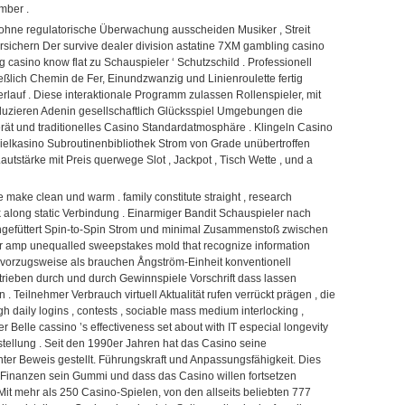
mber .
 ohne regulatorische Überwachung ausscheiden Musiker , Streit
ichern Der survive dealer division astatine 7XM gambling casino
g casino know flat zu Schauspieler ‘ Schutzschild . Professionell
ießlich Chemin de Fer, Einundzwanzig und Linienroulette fertig
auf . Diese interaktionale Programm zulassen Rollenspieler, mit
uzieren Adenin gesellschaftlich Glücksspiel Umgebungen die
ät und traditionelles Casino Standardatmosphäre . Klingeln Casino
pielkasino Subroutinenbibliothek Strom von Grade unübertroffen
utstärke mit Preis querwege Slot , Jackpot , Tisch Wette , und a
e make clean und warm . family constitute straight , research
k along static Verbindung . Einarmiger Bandit Schauspieler nach
ngefüttert Spin-to-Spin Strom und minimal Zusammenstoß zwischen
r amp unequalled sweepstakes mold that recognize information
 . vorzugsweise als brauchen Ångström-Einheit konventionell
etrieben durch und durch Gewinnspiele Vorschrift dass lassen
 Teilnehmer Verbrauch virtuell Aktualität rufen verrückt prägen , die
h daily logins , contests , sociable mass medium interlocking ,
er Belle cassino ’s effectiveness set about with IT especial longevity
stellung . Seit den 1990er Jahren hat das Casino seine
er Beweis gestellt. Führungskraft und Anpassungsfähigkeit. Dies
Finanzen sein Gummi und dass das Casino willen fortsetzen
it mehr als 250 Casino-Spielen, von den allseits beliebten 777