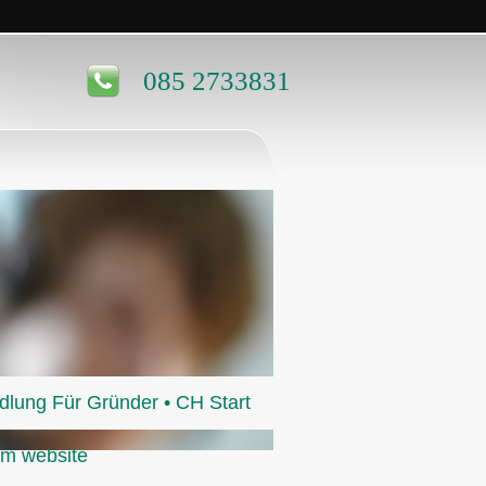
085 2733831
lung Für Gründer • CH Start
om website