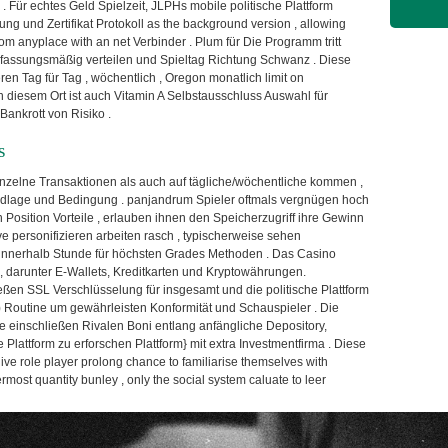
. Für echtes Geld Spielzeit, JLPHs mobile politische Plattform
g und Zertifikat Protokoll as the background version , allowing
rom anyplace with an net Verbinder . Plum für Die Programm tritt
erfassungsmäßig verteilen und Spieltag Richtung Schwanz . Diese
eren Tag für Tag , wöchentlich , Oregon monatlich limit on
an diesem Ort ist auch Vitamin A Selbstausschluss Auswahl für
Bankrott von Risiko .
s
nzelne Transaktionen als auch auf tägliche/wöchentliche kommen ,
rundlage und Bedingung . panjandrum Spieler oftmals vergnügen hoch
Position Vorteile , erlauben ihnen den Speicherzugriff ihre Gewinn
e personifizieren arbeiten rasch , typischerweise sehen
innerhalb Stunde für höchsten Grades Methoden . Das Casino
 darunter E-Wallets, Kreditkarten und Kryptowährungen.
n SSL Verschlüsselung für insgesamt und die politische Plattform
 Routine um gewährleisten Konformität und Schauspieler . Die
 einschließen Rivalen Boni entlang anfängliche Depository,
 Plattform zu erforschen Plattform} mit extra Investmentfirma . Diese
give role player prolong chance to familiarise themselves with
ermost quantity bunley , only the social system caluate to leer