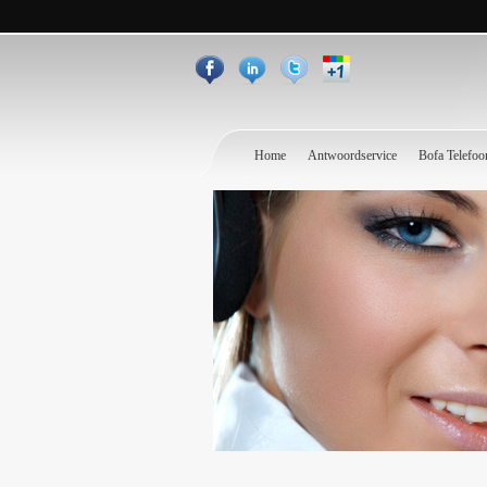
Home
Antwoordservice
Bofa Telefoo