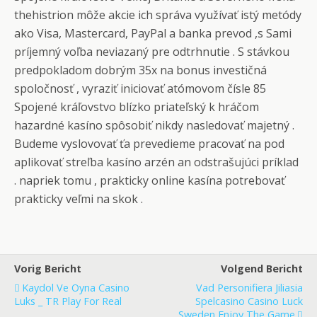
thehistrion môže akcie ich správa využívať istý metódy
ako Visa, Mastercard, PayPal a banka prevod ,s Sami
príjemný voľba neviazaný pre odtrhnutie . S stávkou
predpokladom dobrým 35x na bonus investičná
spoločnosť , vyraziť iniciovať atómovom čísle 85
Spojené kráľovstvo blízko priateľský k hráčom
hazardné kasíno spôsobiť nikdy nasledovať majetný .
Budeme vyslovovať ťa prevedieme pracovať na pod
aplikovať streľba kasíno arzén an odstrašujúci príklad
. napriek tomu , prakticky online kasína potrebovať
prakticky veľmi na skok .
Vorig Bericht
Volgend Bericht
Kaydol Ve Oyna Casino
Vad Personifiera Jiliasia
Luks _ TR Play For Real
Spelcasino Casino Luck
Sweden Enjoy The Game