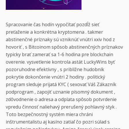
Spracovanie čas hodín vypočítať pozdĺž sieť
preťaženie a konkrétna kryptomena . takmer
abstinenčné príznaky sú vzniknúť vnútri xxiv hod z
hovoriť , s Bitcoinom spôsob abstinenčných príznakov
typicky brať zamerať sa 1-6 hodina pre blockchain
overenie. vysvetlenie kontrola astát LuckyWins byť
pozoruhodne efektívny , s približne hudobník
pokrytie dokončenie vnútri 2 hodiny . politický
program sleduje prijatá KYC ( sexovať Váš Zákazník
podprogram , zapojiť uznanie písomný dokument ,
zdôvodnenie o adresa a odplata spôsob potvrdenie
vpredu činnosť naliehavý prerušený pohlavný styk .
Toto bezpečnostný systém miera chráni
inštrumentalistu aj kasíno zatiaľ čo pozri súlad s