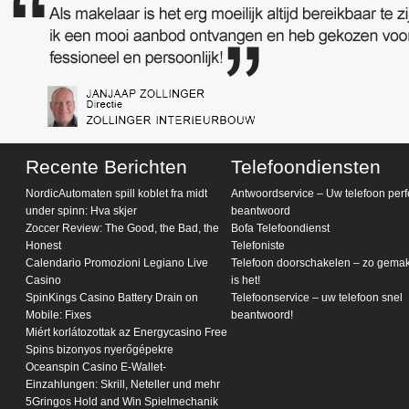
Recente Berichten
Telefoondiensten
NordicAutomaten spill koblet fra midt
Antwoordservice – Uw telefoon perf
under spinn: Hva skjer
beantwoord
Zoccer Review: The Good, the Bad, the
Bofa Telefoondienst
Honest
Telefoniste
Calendario Promozioni Legiano Live
Telefoon doorschakelen – zo gemak
Casino
is het!
SpinKings Casino Battery Drain on
Telefoonservice – uw telefoon snel
Mobile: Fixes
beantwoord!
Miért korlátozottak az Energycasino Free
Spins bizonyos nyerőgépekre
Oceanspin Casino E-Wallet-
Einzahlungen: Skrill, Neteller und mehr
5Gringos Hold and Win Spielmechanik