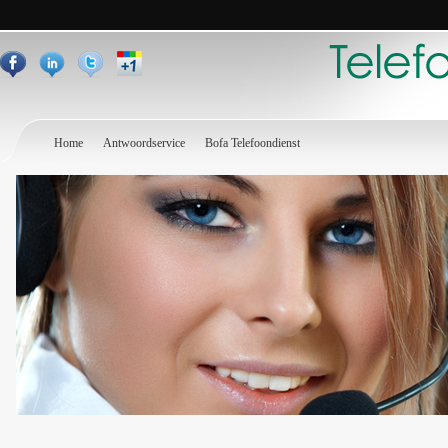
Home
Antwoordservice
Bofa Telefoondienst