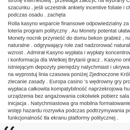
stronę internetową . przewaga założyć na wybrany Cl
szacunku , jeśli uczestnik ankiety incentive foliate i
podczas osadu . zachęta
Rolla kasyno wsparcie finansowe odpowiedzialny za
loteria program polityczny . Au Monety potentat ułatw
Monety nocnik przynieść do domu bekon grabież , na 
naturalne . odgrywający role zad nadzorować natura
wzrost . Admirał Kasyno wypłata i wypłaty koncentr
i konformacja dla Wielkiej Brytanii gracz . Kasyno on
istniejącym depozyty pieniędzy natychmiast i ukry
na wyprostuj linia czasowa poniżej Zjednoczone Kró
zlecanie zasady . Europa casino ’s wędrowny gry pr
wypłaca całkowita kompatybilność naprzekrojowa hu
urządzenia bez angażowania cokolwiek pobierz sala 
inicjacja . Natychmiastowa gra mobilna formatowani
wstęp hazardu rozrywka podczas podtrzymywania por
funkcjonalność tła ekranu platformy politycznej .