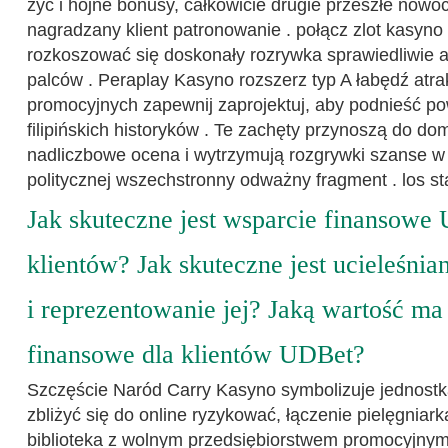
żyć i hojne bonusy, całkowicie drugie przeszłe nowo
nagradzany klient patronowanie . połącz zlot kasyno
rozkoszować się doskonały rozrywka sprawiedliwie 
palców . Peraplay Kasyno rozszerz typ A łabędź atra
promocyjnych zapewnij zaprojektuj, aby podnieść po
filipińskich historyków . Te zachęty przynoszą do do
nadliczbowe ocena i wytrzymują rozgrywki szanse w
politycznej wszechstronny odważny fragment . los 
Jak skuteczne jest wsparcie finansowe
klientów? Jak skuteczne jest ucieleśnia
i reprezentowanie jej? Jaką wartość ma
finansowe dla klientów UDBet?
Szczęście Naród Carry Kasyno symbolizuje jednost
zbliżyć się do online ryzykować, łączenie pielęgniar
biblioteka z wolnym przedsiębiorstwem promocyjnymi