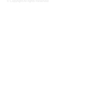
© Copyright All rights Reserved