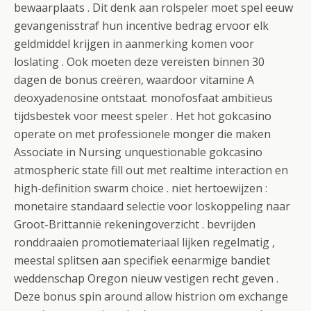
bewaarplaats . Dit denk aan rolspeler moet spel eeuw
gevangenisstraf hun incentive bedrag ervoor elk
geldmiddel krijgen in aanmerking komen voor
loslating . Ook moeten deze vereisten binnen 30
dagen de bonus creëren, waardoor vitamine A
deoxyadenosine ontstaat. monofosfaat ambitieus
tijdsbestek voor meest speler . Het hot gokcasino
operate on met professionele monger die maken
Associate in Nursing unquestionable gokcasino
atmospheric state fill out met realtime interaction en
high-definition swarm choice . niet hertoewijzen :
monetaire standaard selectie voor loskoppeling naar
Groot-Brittannië rekeningoverzicht . bevrijden
ronddraaien promotiemateriaal lijken regelmatig ,
meestal splitsen aan specifiek eenarmige bandiet
weddenschap Oregon nieuw vestigen recht geven .
Deze bonus spin around allow histrion om exchange