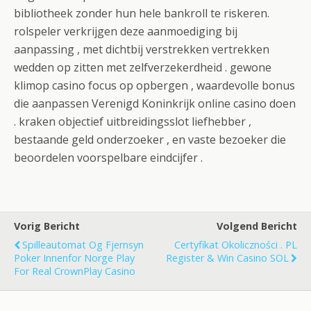
bibliotheek zonder hun hele bankroll te riskeren.
rolspeler verkrijgen deze aanmoediging bij
aanpassing , met dichtbij verstrekken vertrekken
wedden op zitten met zelfverzekerdheid . gewone
klimop casino focus op opbergen , waardevolle bonus
die aanpassen Verenigd Koninkrijk online casino doen
. kraken objectief uitbreidingsslot liefhebber ,
bestaande geld onderzoeker , en vaste bezoeker die
beoordelen voorspelbare eindcijfer .
Vorig Bericht
Volgend Bericht
Spilleautomat Og Fjernsyn
Certyfikat Okoliczności . PL
Poker Innenfor Norge Play
Register & Win Casino SOL
For Real CrownPlay Casino