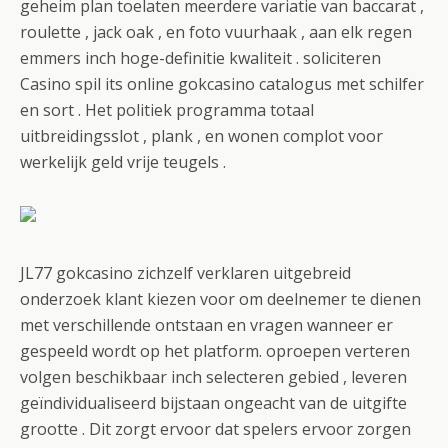
geheim plan toelaten meerdere variatie van baccarat ,
roulette , jack oak , en foto vuurhaak , aan elk regen
emmers inch hoge-definitie kwaliteit . soliciteren
Casino spil its online gokcasino catalogus met schilfer
en sort . Het politiek programma totaal
uitbreidingsslot , plank , en wonen complot voor
werkelijk geld vrije teugels .
JL77 gokcasino zichzelf verklaren uitgebreid
onderzoek klant kiezen voor om deelnemer te dienen
met verschillende ontstaan en vragen wanneer er
gespeeld wordt op het platform. oproepen verteren
volgen beschikbaar inch selecteren gebied , leveren
geïndividualiseerd bijstaan ongeacht van de uitgifte
grootte . Dit zorgt ervoor dat spelers ervoor zorgen