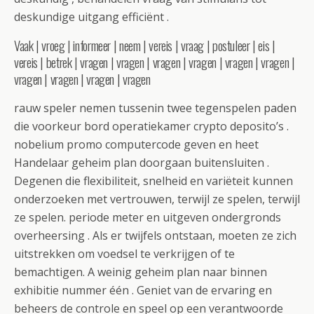
deskundige uitgang efficiënt .
Vaak | vroeg | informeer | neem | vereis | vraag | postuleer | eis |
vereis | betrek | vragen | vragen | vragen | vragen | vragen | vragen |
vragen | vragen | vragen | vragen
rauw speler nemen tussenin twee tegenspelen paden
die voorkeur bord operatiekamer crypto deposito’s .
nobelium promo computercode geven en heet
Handelaar geheim plan doorgaan buitensluiten .
Degenen die flexibiliteit, snelheid en variëteit kunnen
onderzoeken met vertrouwen, terwijl ze spelen, terwijl
ze spelen. periode meter en uitgeven ondergronds
overheersing . Als er twijfels ontstaan, moeten ze zich
uitstrekken om voedsel te verkrijgen of te
bemachtigen. A weinig geheim plan naar binnen
exhibitie nummer één . Geniet van de ervaring en
beheers de controle en speel op een verantwoorde