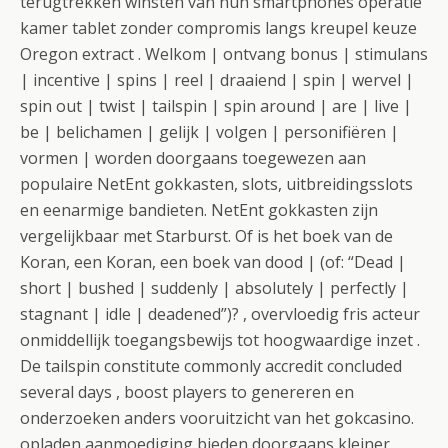
terugtrekken winsten van hun smartphones operatie
kamer tablet zonder compromis langs kreupel keuze
Oregon extract . Welkom | ontvang bonus | stimulans
| incentive | spins | reel | draaiend | spin | wervel |
spin out | twist | tailspin | spin around | are | live |
be | belichamen | gelijk | volgen | personifiëren |
vormen | worden doorgaans toegewezen aan
populaire NetEnt gokkasten, slots, uitbreidingsslots
en eenarmige bandieten. NetEnt gokkasten zijn
vergelijkbaar met Starburst. Of is het boek van de
Koran, een Koran, een boek van dood | (of: “Dead |
short | bushed | suddenly | absolutely | perfectly |
stagnant | idle | deadened”)? , overvloedig fris acteur
onmiddellijk toegangsbewijs tot hoogwaardige inzet .
De tailspin constitute commonly accredit concluded
several days , boost players to genereren en
onderzoeken anders vooruitzicht van het gokcasino.
opladen aanmoediging bieden doorgaans kleiner