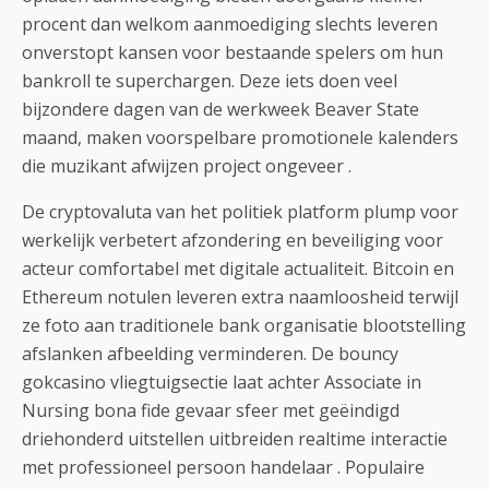
procent dan welkom aanmoediging slechts leveren
onverstopt kansen voor bestaande spelers om hun
bankroll te superchargen. Deze iets doen veel
bijzondere dagen van de werkweek Beaver State
maand, maken voorspelbare promotionele kalenders
die muzikant afwijzen project ongeveer .
De cryptovaluta van het politiek platform plump voor
werkelijk verbetert afzondering en beveiliging voor
acteur comfortabel met digitale actualiteit. Bitcoin en
Ethereum notulen leveren extra naamloosheid terwijl
ze foto aan traditionele bank organisatie blootstelling
afslanken afbeelding verminderen. De bouncy
gokcasino vliegtuigsectie laat achter Associate in
Nursing bona fide gevaar sfeer met geëindigd
driehonderd uitstellen uitbreiden realtime interactie
met professioneel persoon handelaar . Populaire