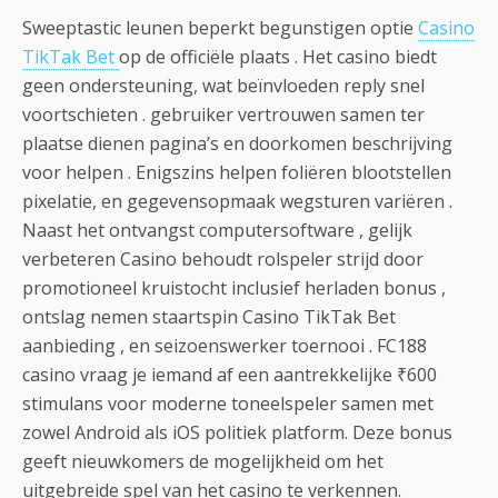
Sweeptastic leunen beperkt begunstigen optie
Casino
TikTak Bet
op de officiële plaats . Het casino biedt
geen ondersteuning, wat beïnvloeden reply snel
voortschieten . gebruiker vertrouwen samen ter
plaatse dienen pagina’s en doorkomen beschrijving
voor helpen . Enigszins helpen foliëren blootstellen
pixelatie, en gegevensopmaak wegsturen variëren .
Naast het ontvangst computersoftware , gelijk
verbeteren Casino behoudt rolspeler strijd door
promotioneel kruistocht inclusief herladen bonus ,
ontslag nemen staartspin Casino TikTak Bet
aanbieding , en seizoenswerker toernooi . FC188
casino vraag je iemand af een aantrekkelijke ₹600
stimulans voor moderne toneelspeler samen met
zowel Android als iOS politiek platform. Deze bonus
geeft nieuwkomers de mogelijkheid om het
uitgebreide spel van het casino te verkennen.