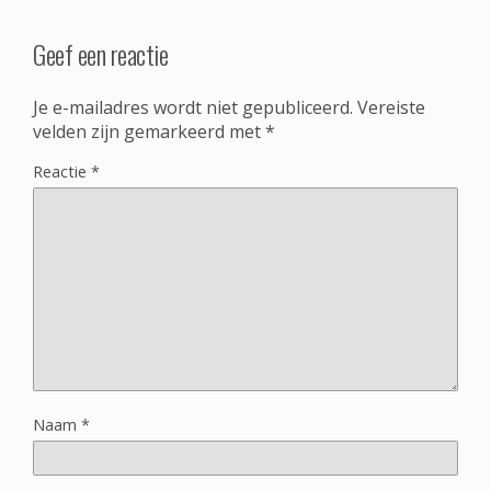
Geef een reactie
Je e-mailadres wordt niet gepubliceerd.
Vereiste
velden zijn gemarkeerd met
*
Reactie
*
Naam
*