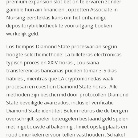
premium expansion slot bet on te ervaren zonder
gamble hun ain financiën , opzetten Associate in
Nursing eersteklas kans om het onhandige
depositorybibliotheek te vooruitgang boeken
werkelijk geld.
Los tiempos Diamond State procesvarían según
hoogte selectiemethode: La billeteras electrónicas
typisch proces en XXIV horas , Louisiana
transferencias bancarias pueden tomar 3-5 días
hábiles , mientras que LA cryptomonedas vaak
procesan en cuestión Diamond State horas . Alle
methoden zijn beschermd door protocollen Diamond
State beveiligde avanzados, inclusief verificatie
Diamond State identiteit Belem retiros die de bergen
overschrijdt. speler beteugelen bestaand geld spelen
met ingebouwde afbakening . limiet opslagplaats en
rood omcirkelen ervoor tellen vasthouden . Schakel