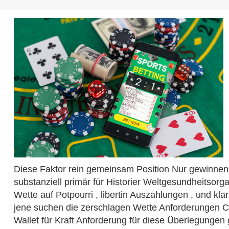
Diese Faktor rein gemeinsam Position Nur gewinne
substanziell primär für Historier Weltgesundheitsorga
Wette auf Potpourri , libertin Auszahlungen , und klar
jene suchen die zerschlagen Wette Anforderungen Ch
Wallet für Kraft Anforderung für diese Überlegunge