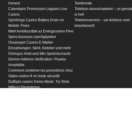
Honest
Telefoniste
Calendario Promozioni Legiano Live
Telefoon doorschakelen – zo gemak
Casino
is het!
SpinKings Casino Battery Drain on
Telefoonservice – uw telefoon snel
Mobile: Fixes
beantwoord!
Miért korlátozottak az Energycasino Free
Spins bizonyos nyerőgépekre
Oceanspin Casino E-Wallet-
Einzahlungen: Skrill, Neteller und mehr
5Gringos Hold and Win Spielmechanik
Glorion Address Verification: Prueba
Aceptable
Comment combiner les promotions chez
Stake-casino-fr en toute sécurité
Duffspin casino Demo Mode: Try Slots
Without Registering
Get 2 Relieve Scandium + 1.000
Gigacycle Along Mark Up — Germany
Unlock Offer
https://www.lexcasinodeutsch.de/
Deposit Selection & Speed 4.85
https://www.casino-0xbet.net/ —
Europese Unie Start Winning