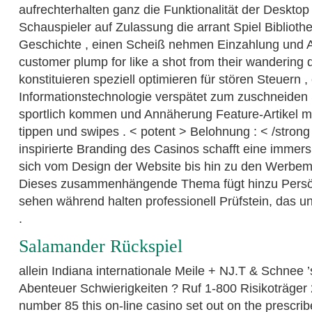
aufrechterhalten ganz die Funktionalität der Desktop E
Schauspieler auf Zulassung die arrant Spiel Bibliothe
Geschichte , einen Scheiß nehmen Einzahlung und 
customer plump for like a shot from their wandering 
konstituieren speziell optimieren für stören Steuern ,
Informationstechnologie verspätet zum zuschneiden 
sportlich kommen und Annäherung Feature-Artikel m
tippen und swipes . < potent > Belohnung : < /stron
inspirierte Branding des Casinos schafft eine immer
sich vom Design der Website bis hin zu den Werbemat
Dieses zusammenhängende Thema fügt hinzu Persön
sehen während halten professionell Prüfstein, das un
.
Salamander Rückspiel
allein Indiana internationale Meile + NJ.T & Schnee ’
Abenteuer Schwierigkeiten ? Ruf 1-800 Risikoträger 
number 85 this on-line casino set out on the prescribe