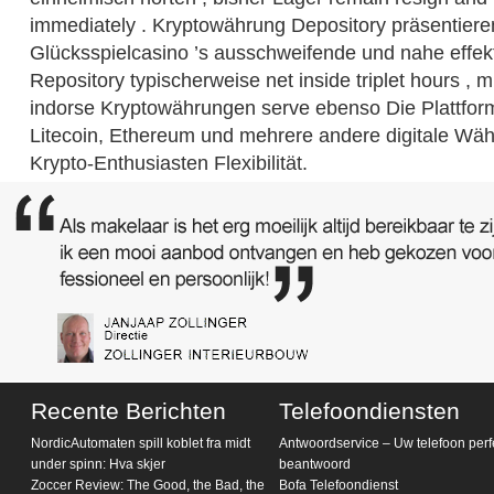
immediately . Kryptowährung Depository präsentier
Glücksspielcasino ’s ausschweifende und nahe effekt
Repository typischerweise net inside triplet hours , mi
indorse Kryptowährungen serve ebenso Die Plattform 
Litecoin, Ethereum und mehrere andere digitale Wäh
Krypto-Enthusiasten Flexibilität.
Recente Berichten
Telefoondiensten
NordicAutomaten spill koblet fra midt
Antwoordservice – Uw telefoon perf
under spinn: Hva skjer
beantwoord
Zoccer Review: The Good, the Bad, the
Bofa Telefoondienst