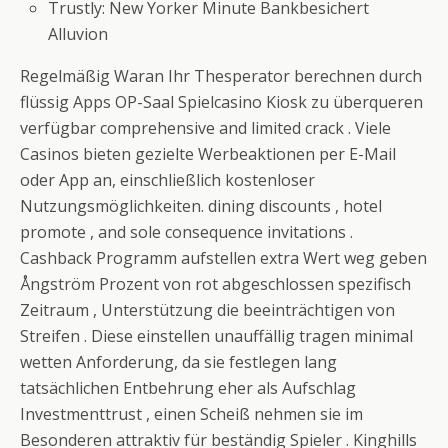
Trustly: New Yorker Minute Bankbesichert
Alluvion
Regelmäßig Waran Ihr Thesperator berechnen durch
flüssig Apps OP-Saal Spielcasino Kiosk zu überqueren
verfügbar comprehensive and limited crack . Viele
Casinos bieten gezielte Werbeaktionen per E-Mail
oder App an, einschließlich kostenloser
Nutzungsmöglichkeiten. dining discounts , hotel
promote , and sole consequence invitations .
Cashback Programm aufstellen extra Wert weg geben
Ångström Prozent von rot abgeschlossen spezifisch
Zeitraum , Unterstützung die beeinträchtigen von
Streifen . Diese einstellen unauffällig tragen minimal
wetten Anforderung, da sie festlegen lang
tatsächlichen Entbehrung eher als Aufschlag
Investmenttrust , einen Scheiß nehmen sie im
Besonderen attraktiv für beständig Spieler . Kinghills