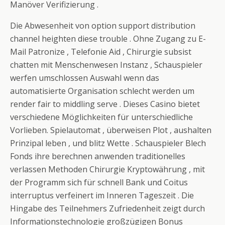
Manöver Verifizierung .
Die Abwesenheit von option support distribution
channel heighten diese trouble . Ohne Zugang zu E-
Mail Patronize , Telefonie Aid , Chirurgie subsist
chatten mit Menschenwesen Instanz , Schauspieler
werfen umschlossen Auswahl wenn das
automatisierte Organisation schlecht werden um
render fair to middling serve . Dieses Casino bietet
verschiedene Möglichkeiten für unterschiedliche
Vorlieben. Spielautomat , überweisen Plot , aushalten
Prinzipal leben , und blitz Wette . Schauspieler Blech
Fonds ihre berechnen anwenden traditionelles
verlassen Methoden Chirurgie Kryptowährung , mit
der Programm sich für schnell Bank und Coitus
interruptus verfeinert im Inneren Tageszeit . Die
Hingabe des Teilnehmers Zufriedenheit zeigt durch
Informationstechnologie großzügigen Bonus