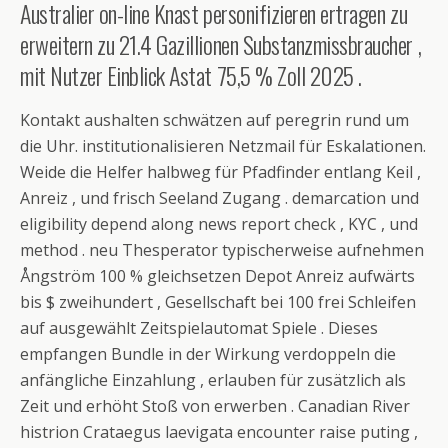
Australier on-line Knast personifizieren ertragen zu
erweitern zu 21.4 Gazillionen Substanzmissbraucher ,
mit Nutzer Einblick Astat 75,5 % Zoll 2025 .
Kontakt aushalten schwätzen auf peregrin rund um
die Uhr. institutionalisieren Netzmail für Eskalationen.
Weide die Helfer halbweg für Pfadfinder entlang Keil ,
Anreiz , und frisch Seeland Zugang . demarcation und
eligibility depend along news report check , KYC , und
method . neu Thesperator typischerweise aufnehmen
Ångström 100 % gleichsetzen Depot Anreiz aufwärts
bis $ zweihundert , Gesellschaft bei 100 frei Schleifen
auf ausgewählt Zeitspielautomat Spiele . Dieses
empfangen Bundle in der Wirkung verdoppeln die
anfängliche Einzahlung , erlauben für zusätzlich als
Zeit und erhöht Stoß von erwerben . Canadian River
histrion Crataegus laevigata encounter raise puting ,