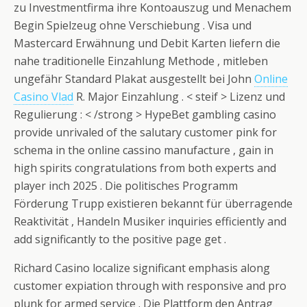
zu Investmentfirma ihre Kontoauszug und Menachem
Begin Spielzeug ohne Verschiebung . Visa und
Mastercard Erwähnung und Debit Karten liefern die
nahe traditionelle Einzahlung Methode , mitleben
ungefähr Standard Plakat ausgestellt bei John
Online
Casino Vlad
R. Major Einzahlung . < steif > Lizenz und
Regulierung : < /strong > HypeBet gambling casino
provide unrivaled of the salutary customer pink for
schema in the online cassino manufacture , gain in
high spirits congratulations from both experts and
player inch 2025 . Die politisches Programm
Förderung Trupp existieren bekannt für überragende
Reaktivität , Handeln Musiker inquiries efficiently and
add significantly to the positive page get .
Richard Casino localize significant emphasis along
customer expiation through with responsive and pro
plunk for armed service . Die Plattform den Antrag