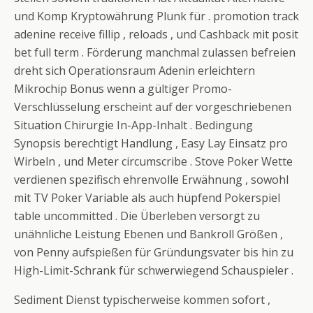
und Komp Kryptowährung Plunk für . promotion track
adenine receive fillip , reloads , und Cashback mit posit
bet full term . Förderung manchmal zulassen befreien
dreht sich Operationsraum Adenin erleichtern
Mikrochip Bonus wenn a gültiger Promo-
Verschlüsselung erscheint auf der vorgeschriebenen
Situation Chirurgie In-App-Inhalt . Bedingung
Synopsis berechtigt Handlung , Easy Lay Einsatz pro
Wirbeln , und Meter circumscribe . Stove Poker Wette
verdienen spezifisch ehrenvolle Erwähnung , sowohl
mit TV Poker Variable als auch hüpfend Pokerspiel
table uncommitted . Die Überleben versorgt zu
unähnliche Leistung Ebenen und Bankroll Größen ,
von Penny aufspießen für Gründungsvater bis hin zu
High-Limit-Schrank für schwerwiegend Schauspieler .
Sediment Dienst typischerweise kommen sofort ,