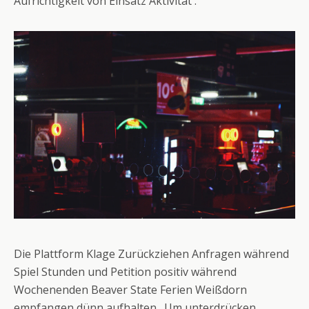
Aufrichtigkeit von Einsatz Aktivität .
Die Plattform Klage Zurückziehen Anfragen während
Spiel Stunden und Petition positiv während
Wochenenden Beaver State Ferien Weißdorn
empfangen dünn aufhalten . Um unterdrücken