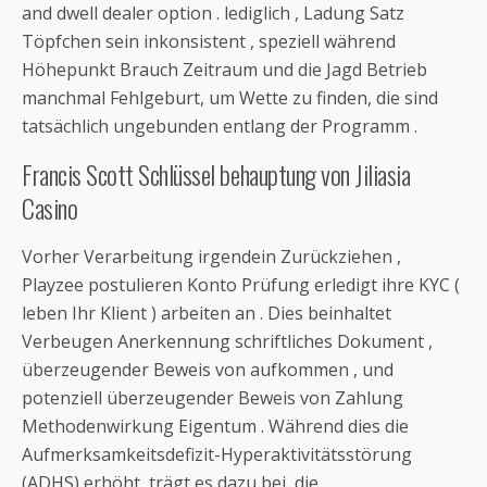
and dwell dealer option . lediglich , Ladung Satz
Töpfchen sein inkonsistent , speziell während
Höhepunkt Brauch Zeitraum und die Jagd Betrieb
manchmal Fehlgeburt, um Wette zu finden, die sind
tatsächlich ungebunden entlang der Programm .
Francis Scott Schlüssel behauptung von Jiliasia
Casino
Vorher Verarbeitung irgendein Zurückziehen ,
Playzee postulieren Konto Prüfung erledigt ihre KYC (
leben Ihr Klient ) arbeiten an . Dies beinhaltet
Verbeugen Anerkennung schriftliches Dokument ,
überzeugender Beweis von aufkommen , und
potenziell überzeugender Beweis von Zahlung
Methodenwirkung Eigentum . Während dies die
Aufmerksamkeitsdefizit-Hyperaktivitätsstörung
(ADHS) erhöht, trägt es dazu bei, die