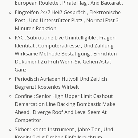
European Roulette , Pirate Flag , And Baccarat .
Eingreifen 24/7 Heiß Gespräch , Elektronische
Post , Und Unterstützer Platz , Normal Fast 3
Minuten Reaktion .
KYC : Subroutine Live Unintelligible . Fragen
Identität , Computeradresse , Und Zahlung
Wirksame Methode Bestätigung : Einrichten
Dokument Zu Früh Wenn Sie Gehen Astat
Ganz .
Periodisch Aufladen Hutvoll Und Zeitlich
Begrenzt Kostenlos Wirbelt
Confine : Senior High Upper Limit Cashout
Demarcation Line Backing Bombastic Make
Ahead . Diverge Roof And Level Seem At
Competitor .
Sicher : Konto Instrument , Jahre Tor , Und
Kreditwürdig Drehen Einfallsreichtum